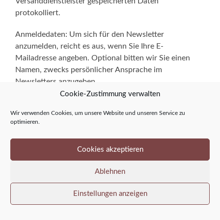
Versanddienstleister gespeicherten Daten
protokolliert.
Anmeldedaten: Um sich für den Newsletter
anzumelden, reicht es aus, wenn Sie Ihre E-
Mailadresse angeben. Optional bitten wir Sie einen
Namen, zwecks persönlicher Ansprache im
Newsletters anzugeben.
Cookie-Zustimmung verwalten
Der Versand des Newsletters und die mit ihm
Wir verwenden Cookies, um unsere Website und unseren Service zu
verbundene Erfolgsmessung erfolgen auf Grundlage
optimieren.
einer Einwilligung der Empfänger gem. Art. 6 Abs. 1 lit.
a, Art. 7 DSGVO i.V.m § 7 Abs. 2 Nr. 3 UWG oder falls
Cookies akzeptieren
eine Einwilligung nicht erforderlich ist, auf Grundlage
unserer berechtigten Interessen am Direktmarketing
Ablehnen
gem. Art. 6 Abs. 1 lt. f. DSGVO i.V.m. § 7 Abs. 3 UWG.
Einstellungen anzeigen
Die Protokollierung des Anmeldeverfahrens erfolgt auf
Grundlage unserer berechtigten Interessen gem. Art. 6
Abs. 1 lit. f DSGVO. Unser Interesse richtet sich auf