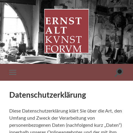
ERNST
ALT
KUNSTFORUM
Suchfe
Mobile-
ein-/a
Menü
ein-/ausblenden
Datenschutzerklärung
Diese Datenschutzerklärung klärt Sie über die Art, den
Umfang und Zweck der Verarbeitung von
personenbezogenen Daten (nachfolgend kurz „Daten“)
innerhalb unseres Onlineangebotes und der mit ihm