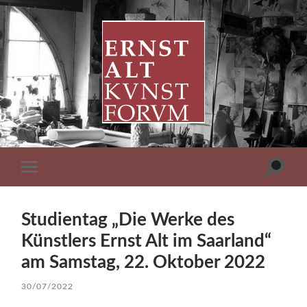
ERNST
ALT
KUNSTFORUM
Suchfe
Mobile-
ein-/a
Menü
ein-/ausblenden
Studientag „Die Werke des
Künstlers Ernst Alt im Saarland“
am Samstag, 22. Oktober 2022
30/07/2022