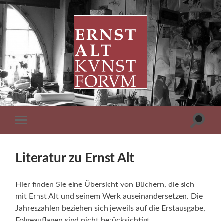
ERNST
ALT
KUNSTFORUM
Suchfe
Mobile-
ein-/a
Menü
ein-/ausblenden
Literatur zu Ernst Alt
Hier finden Sie eine Übersicht von Büchern, die sich
mit Ernst Alt und seinem Werk auseinandersetzen. Die
Jahreszahlen beziehen sich jeweils auf die Erstausgabe,
Folgeauflagen sind nicht berücksichtigt.