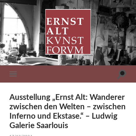
ERNST
ALT
KUNSTFORUM
Suchfe
Mobile-
ein-/a
Menü
ein-/ausblenden
Ausstellung „Ernst Alt: Wanderer
zwischen den Welten – zwischen
Inferno und Ekstase.“ – Ludwig
Galerie Saarlouis