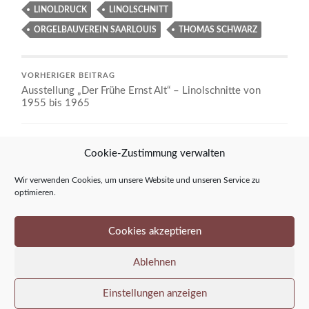
LINOLDRUCK
LINOLSCHNITT
ORGELBAUVEREIN SAARLOUIS
THOMAS SCHWARZ
VORHERIGER BEITRAG
Ausstellung „Der Frühe Ernst Alt“ – Linolschnitte von
1955 bis 1965
NÄCHSTER BEITRAG
Cookie-Zustimmung verwalten
Nacht der offenen Kirchen: Ernst Alt in Maria Königin,
Obersalbach
Wir verwenden Cookies, um unsere Website und unseren Service zu
optimieren.
Cookies akzeptieren
Ablehnen
Einstellungen anzeigen
© 2026
ERNST ALT KUNSTFORUM
—
—
—
HOCH ↑