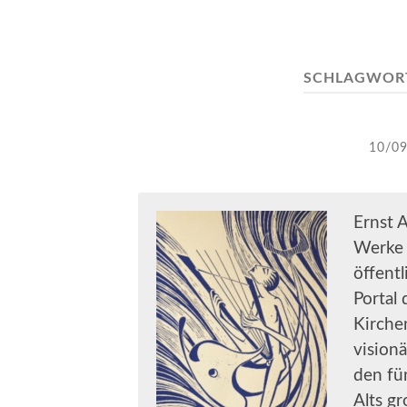
SCHLAGWOR
10/0
Ernst 
Werke 
öffent
Portal 
Kirchen
vision
den fü
Alts gr