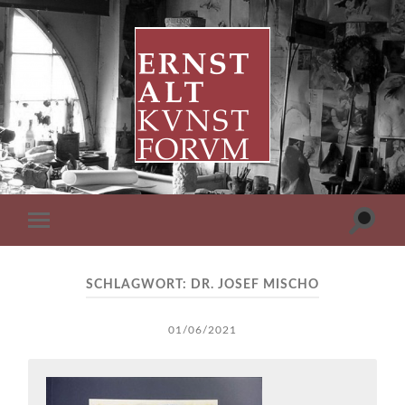
ERNST
ALT
KUNSTFORUM
Suchfe
Mobile-
ein-/a
Menü
ein-/ausblenden
SCHLAGWORT:
DR. JOSEF MISCHO
01/06/2021